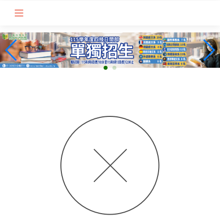
跳
到
主
要
內
容
區
塊