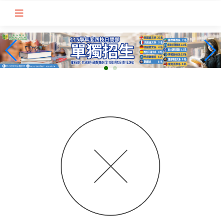
跳
到
主
要
內
容
區
塊