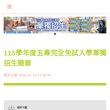
跳
到
主
要
內
容
區
塊
115學年度五專完全免試入學單獨
招生簡章
發布日期 2026-01-15 11:00:00
附件下載