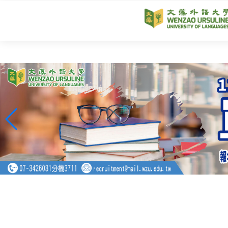
跳
到
主
要
內
容
區
塊