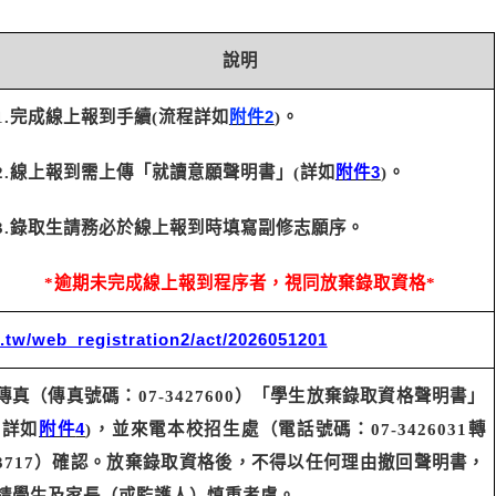
說明
1.
完成線上報到手續
(
流程詳如
附件
2
)
。
2.
線上報到需上傳「就讀意願聲明書」
(
詳如
附件
3
)
。
3.
錄取生請務必於線上報到時填寫副修志願序。
*
逾期未完成線上報到程序者，視同放棄錄取資格
*
u.tw/web_registration2/act/2026051201
傳真（傳真號碼：
07-3427600
）「學生放棄錄取資格聲明書」
(
詳如
附件
4
)
，並來電本校招生處（電話號碼：
07-3426031
轉
3717
）確認。放棄錄取資格後，不得以任何理由撤回聲明書，
請學生及家長（或監護人）慎重考慮。