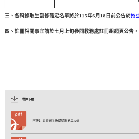
三、各科錄取生副修確定名單將於
115
年
6
月
18
日前公告於
招
四、註冊相關事宜請於七月上旬參閱教務處註冊組網頁公告，
附件下載
附件1--五專完全免試錄取名單.pdf