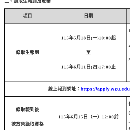
二、錄取生報到及放棄
項目
日期
115
年
5
月
18
日
(
一
)10:00
起
錄取生報到
至
115
年
6
月
11
日
(
四
)17:00
止
線上報到
網址：
https://apply.wzu.ed
錄取報到後
115
年
6
月
15
日（一）
12:00
前
欲放棄錄取資格