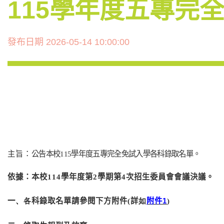
115學年度五專完
發布日期 2026-05-14 10:00:00
主旨：
公告本校
115
學年度五專完全免試入學各科錄取名單。
依據：本校
114
學年度第
2
學期第
4
次招生委員會會議決議。
一
、
各
科錄取名單請參閱下方附件(詳
如
附件
1
)