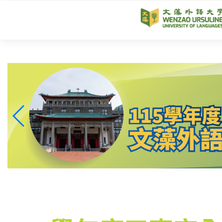
跳
到
主
要
內
容
區
塊