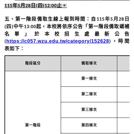
年
月
日
四
止。
115
5
28
(
)12:00
五、
第一階段備取生線上報到時間：
自
年
月
日
115
5
28
四
中午
起，本校將依序公告「第一階段備取遞補
(
)
13:00
名單」於本校招生處最新公告
https://c057.wzu.edu.tw/category/152628
，時間
(
)
表如下：
階段區分
備取梯次
第一梯次
第二梯次
第三梯次
第一階段
第四梯次