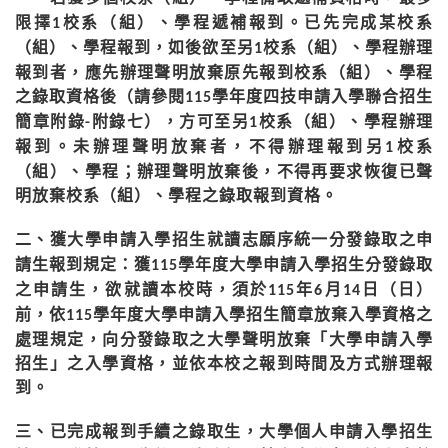
限擇
校系（組）、學程遞補報到。已先完成某校系
1
（組）、學程報到，如後欲至另
校系（組）、學程辦理
1
報到者，應先辦理聲明放棄原先報到校系（組）、學程
之錄取資格後（請參閱
學年度四技申請入學聯合招生
115
簡章附錄
附錄七），方可至另
校系（組）、學程辦理
-
1
報到。未辦理聲明放棄者，不得辦理報到另
校系
1
（組）、學程；辦理聲明放棄後，不得再要求恢復已聲
明放棄校系（組）、學程之錄取報到資格。
二
獲大學申請入學招生就讀志願序統一分發錄取之申
、
請生報到規定：
獲
學年度大學申請入學招生分發錄取
115
之申請生，欲就讀本校時，須於
年
月
日（日）
115
6
14
前，依
學年度大學申請入學招生簡章放棄入學資格之
115
處理規定，向分發錄取之大學聲明放棄「大學申請入學
招生」之入學資格，並依本校之報到時間及方式辦理報
到。
三
已完成報到手續之錄取生，大學個人申請入學招生
、