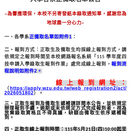
為響應環保，本校不另寄發紙本錄取通知單，感謝您為
~
地球盡一分心力
~
一、各學系
正備取名單如附件
1
：
二、
報到方式：
正取生及備取生均採線上報到方式，請
依規定之報到時間至本校網路報名系統「
學年度四
115
技申請入學錄取生報到作業」處完成線上報到，
報到流
程說明如附件
2
。
線上報到網址
：
（
https://apply.wzu.edu.tw/web_registration2/act/
2026051802
）。
三、正取生報到及備取生遞補請詳閱本公告，並依規定
辦理報到手續。逾期或未依規定方式完成報到者，視為
放棄錄取資格且不得異議，缺額由備取生依序遞補報
到。
四、
正取生線上報到時間：
年
月
日
四
起至
115
5
21
(
)10:00