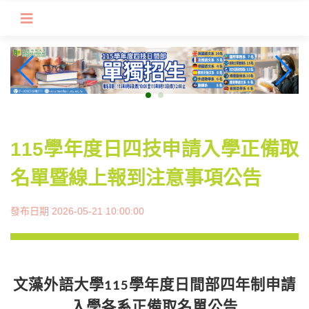
跳
到
主
要
內
容
區
塊
115學年度日四技申請入學正備取
名單暨線上報到注意事項公告
發布日期 2026-05-21 10:00:00
文藻外語大學
學年度日間部四年制申請
115
入學各系正備取名單公告