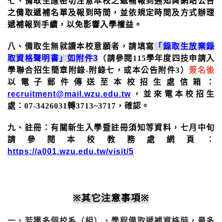
七、備取生應密切注意本校之遞補報到通知與網站公告
之備取遞補名單及報到時間，並依規定時間及方式辦理
遞補報到手續，以免影響入學權益。
八、備取生無就讀本校意願者，請填寫
「錄取生放棄錄
取資格聲明書」如附件3
（請參閱115學年度四技申請入
學聯合招生簡章附錄-附錄七，或本公告附件3）
簽名後
以電子郵件傳送至本校招生處信箱：
recruitment@mail.wzu.edu.tw
，並來電本校招生
處：07-3426031轉3713~3717，確認。
九、
註
冊：
有關新生入學暨註冊須知等資料，七月中旬
請參閱本校教務處網頁：
https://a001.wzu.edu.tw/visit/5
其它注意事項
※
※
一
若獲多個校系（組）、學程備取遞補資格時，最多
、