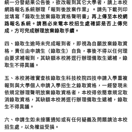
統一分發結果公告後，欲改報到其它大學者，請上本校
網路報名系統辦理
「
報到後放棄作業
」。
請先下載列印
並填寫
「
錄取生放棄錄取資格聲明書
」再上傳至本校網
路報名系統。請務必來電本校招生處確認是否上傳完
成，方可完成辦理放棄錄取手續。
四
錄取生逾時未完成報到者，即視為自願放棄錄取資
、
格，
責任由申請生（錄取生）自負，事後不得以任何理
由要求補報到，其缺額本校將逕行辦理備取生遞補，錄
取生不得異議。
五
本校將確實查核錄取生科技校院四技申請入學重複
、
報到與大學個人申請入學招生之錄取資格，一經發現未
依規定辦理聲明放棄錄取資格者，本校得依簡章規定取
消錄取資格，其缺額本校將逕行辦理備取生遞補，錄取
生不得異議。
六
申請生如未接獲通知或有任何疑義及問題請洽本校
、
招生處，以免權益受損。