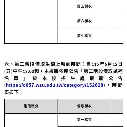
第五梯次
第六梯次
第七梯次
六、
第二階段備取生線上報到時間：
自
年
月
日
115
6
12
五
中午
起，本校將依序公告「第二階段備取遞補
(
)
13:00
名單」於本校招生處最新公告
https://c057.wzu.edu.tw/category/152628
，時間
(
)
表如下：
階段區分
備取梯次
第一梯次