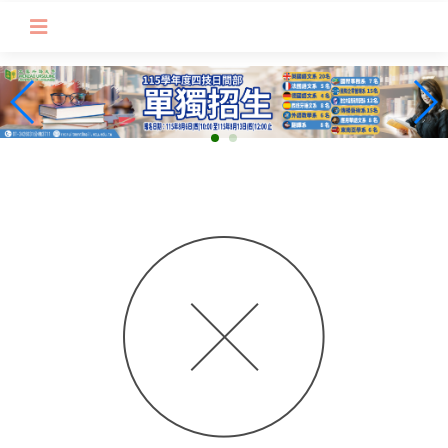
跳
到
主
要
內
容
區
塊