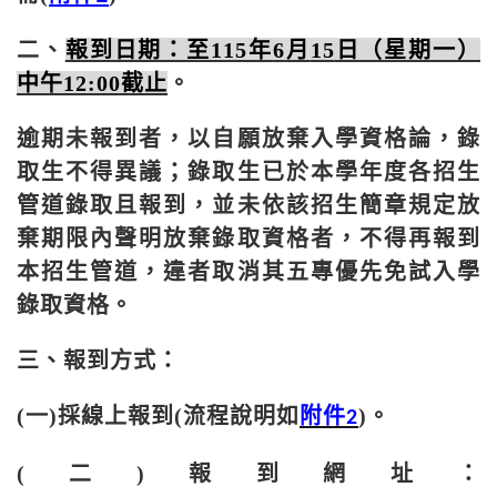
二、
報到日期：至115年
6
月
15
日（星期一）
中午
12:00
截止
。
逾期未報到者，以自願放棄入學資格論，錄
取生不得異議；錄取生已於本學年度各招生
管道錄取且報到，並未依該招生簡章規定放
棄期限內聲明放棄錄取資格者，不得再報到
本招生管道，違者取消其五專優先免試入學
錄取資格。
三、報到方式：
(一)採線上報到
(
流程說明如
附件
)
。
2
(二)報到網址：