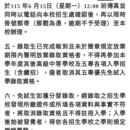
於
115
年
6
月
15
日（星期一）
12:00
前傳真並
同時以電話向本校招生處確認後，再以限時
掛號郵寄（郵戳為憑，逾期不予受理）至本
校辦理。
五、錄取生已完成報到且未於簡章規定放棄
期限內聲明放棄錄取資格者，不得再參加本
學年度其後高級中等學校及五專各項入學招
生（含續招），違者取消其五專優先免試入
學錄取資格。
六、免試生如獲分發錄取，經錄取之招生學
校發現所繳證件或所填各項資料與事實不符
者，將取消錄取資格且不得註冊入學；入學
後始被發覺者，得依各招生學校之學則規定