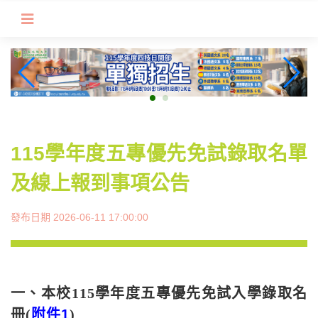
跳
到
主
要
內
容
區
塊
115學年度五專優先免試錄取名單
及線上報到事項公告
發布日期 2026-06-11 17:00:00
一、本校
115
學年度五專優先免試入學錄取名
冊
(
附件
1
)