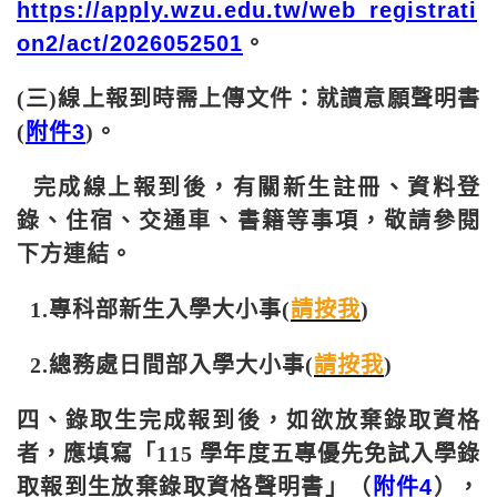
https://apply.wzu.edu.tw/web_registrati
on2/act/2026052501
。
(三)線上報到時需上傳文件：就讀意願聲明書
(
附件
3
)
。
完成線上報到後，有關新生註冊、資料登
錄、住宿、交通車、書籍等事項，敬請參閱
下方連結。
1.專科部新生入學大小事(
請按我
)
2.總務處日間部入學大小事(
請按我
)
四、錄取生完成報到後，如欲放棄錄取資格
者，應填寫「
115
學年度五專優先免試入學錄
取報到生放棄錄取資格聲明書」（
附件
4
），